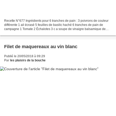
Recette N°677 Ingrédients pour 6 tranches de pain : 3 poivrons de couleur
différente 1 ail écrasé 5 feuilles de basilic haché 6 tranches de pain de
campagne 1 Tomate 2 Échalotes 3 c a soupe de vinaigre balsamique de
Modène. 3 c à soupe d'huile d'olive...
Filet de maquereaux au vin blanc
Publié le 20/05/2018 à 09:29
Par
les plaisirs de la bouche