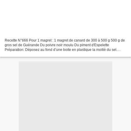
Recette N°666 Pour 1 magret : 1 magret de canard de 300 à 500 g 500 g de
gros sel de Guérande Du poivre noir moulu Du piment d'Espelette
Préparation: Déposez au fond d’une boite en plastique la moitié du sel.
Déposez le magret et recouvrez du reste de...