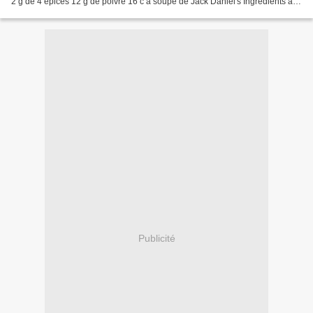
2 g de 4 épices 12 g de poivre 16 c à soupe de Jack Daniel's Ingrédients à
ajoutés pour faire...
Publicité