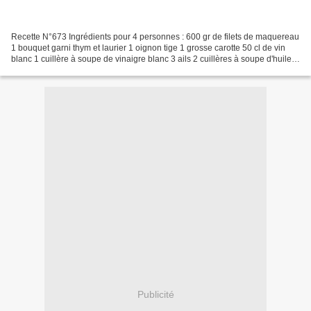
Recette N°673 Ingrédients pour 4 personnes : 600 gr de filets de maquereau
1 bouquet garni thym et laurier 1 oignon tige 1 grosse carotte 50 cl de vin
blanc 1 cuillère à soupe de vinaigre blanc 3 ails 2 cuillères à soupe d'huile
d'olive 1 citron bio +1...
Publicité