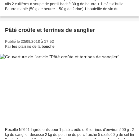
ails 2 cuillères à soupe de persil haché 30 g de beurre + 1 c à s d'huile
Beurre manié (50 g de beurre + 50 g de farine) 1 bouteille de vin du
Beaujolais 1 tranche de pain par assiette...
Pâté croûte et terrines de sanglier
Publié le 23/09/2018 à 17:52
Par
les plaisirs de la bouche
Recette N°691 Ingrédients pour 1 pâté croûte et 6 terrines d'environ 500 g : 2
kg de sanglier désossé 2 kg de poitrine de porc fraîche 5 œufs 60 g de sel fin