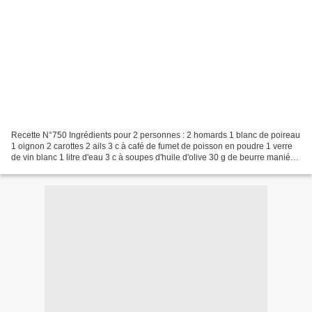
Recette N°750 Ingrédients pour 2 personnes : 2 homards 1 blanc de poireau
1 oignon 2 carottes 2 ails 3 c à café de fumet de poisson en poudre 1 verre
de vin blanc 1 litre d'eau 3 c à soupes d'huile d'olive 30 g de beurre manié
140 g de tomate concentrée...