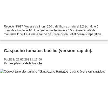
Recette N°687 Mousse de thon : 200 g de thon au naturel 1/2 échalote 5
brins de ciboulette 10 cl de crème fraîche entière 1/2 cuillère à café de
moutarde forte 1 cuillère à soupe de jus de citron Sel et poivre Préparation
de la mousse : Égouttez le thon...
Gaspacho tomates basilic (version rapide).
Publié le 26/07/2018 à 13:00
Par
les plaisirs de la bouche