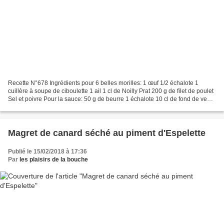
Recette N°678 Ingrédients pour 6 belles morilles: 1 œuf 1/2 échalote 1
cuillère à soupe de ciboulette 1 ail 1 cl de Noilly Prat 200 g de filet de poulet
Sel et poivre Pour la sauce: 50 g de beurre 1 échalote 10 cl de fond de veau
10 cl vin blanc 40 cl...
Magret de canard séché au piment d'Espelette
Publié le 15/02/2018 à 17:36
Par
les plaisirs de la bouche