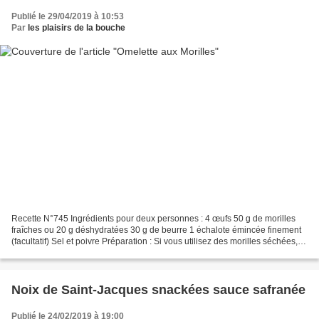
Publié le 29/04/2019 à 10:53
Par
les plaisirs de la bouche
Recette N°745 Ingrédients pour deux personnes : 4 œufs 50 g de morilles
fraîches ou 20 g déshydratées 30 g de beurre 1 échalote émincée finement
(facultatif) Sel et poivre Préparation : Si vous utilisez des morilles séchées,
mettez-les dans un récipient...
Noix de Saint-Jacques snackées sauce safranée
Publié le 24/02/2019 à 19:00