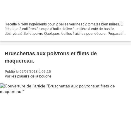
Recette N°680 Ingrédients pour 2 belles verrines : 2 tomates bien mûres. 1
échalote 2 cuillères à soupe d'huile d'olive 1 cuillère à café de basilic
déshydraté Sel et poivre Quelques feuilles fraîches pour décorer Préparation
: Lavez et coupez les tomates...
Bruschettas aux poivrons et filets de
maquereau.
Publié le 02/07/2018 à 09:15
Par
les plaisirs de la bouche