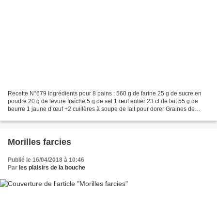
Recette N°679 Ingrédients pour 8 pains : 560 g de farine 25 g de sucre en
poudre 20 g de levure fraîche 5 g de sel 1 œuf entier 23 cl de lait 55 g de
beurre 1 jaune d’œuf +2 cuillères à soupe de lait pour dorer Graines de
sésame Préparation des pains...
Morilles farcies
Publié le 16/04/2018 à 10:46
Par
les plaisirs de la bouche