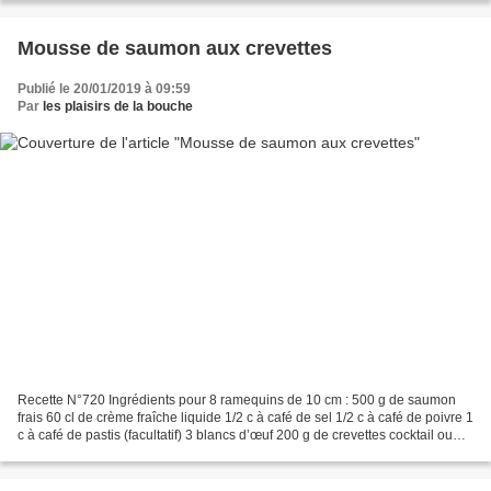
Mousse de saumon aux crevettes
Publié le 20/01/2019 à 09:59
Par
les plaisirs de la bouche
Recette N°720 Ingrédients pour 8 ramequins de 10 cm : 500 g de saumon
frais 60 cl de crème fraîche liquide 1/2 c à café de sel 1/2 c à café de poivre 1
c à café de pastis (facultatif) 3 blancs d’œuf 200 g de crevettes cocktail ou
des plus grosses coupées...