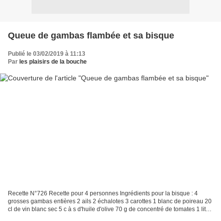
Queue de gambas flambée et sa bisque
Publié le 03/02/2019 à 11:13
Par
les plaisirs de la bouche
Recette N°726 Recette pour 4 personnes Ingrédients pour la bisque : 4
grosses gambas entières 2 ails 2 échalotes 3 carottes 1 blanc de poireau 20
cl de vin blanc sec 5 c à s d'huile d'olive 70 g de concentré de tomates 1 litre
d'eau 20 cl de crème fraîche...