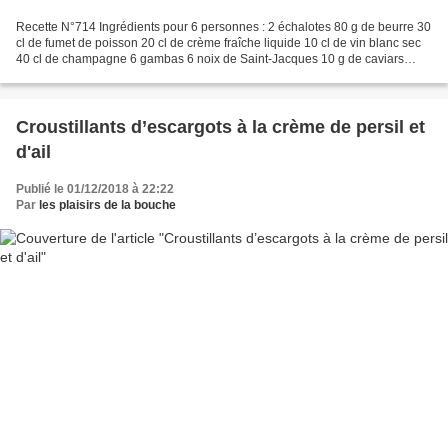
Recette N°714 Ingrédients pour 6 personnes : 2 échalotes 80 g de beurre 30
cl de fumet de poisson 20 cl de crème fraîche liquide 10 cl de vin blanc sec
40 cl de champagne 6 gambas 6 noix de Saint-Jacques 10 g de caviars
Quelques feuilles de jeune pousse...
Croustillants d’escargots à la crème de persil et
d'ail
Publié le 01/12/2018 à 22:22
Par
les plaisirs de la bouche