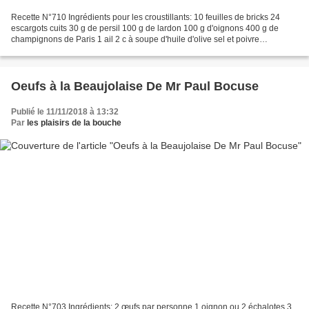
Recette N°710 Ingrédients pour les croustillants: 10 feuilles de bricks 24
escargots cuits 30 g de persil 100 g de lardon 100 g d'oignons 400 g de
champignons de Paris 1 ail 2 c à soupe d'huile d'olive sel et poivre
Ingrédients pour la crème de persil:...
Oeufs à la Beaujolaise De Mr Paul Bocuse
Publié le 11/11/2018 à 13:32
Par
les plaisirs de la bouche
Recette N°703 Ingrédients: 2 œufs par personne 1 oignon ou 2 échalotes 3