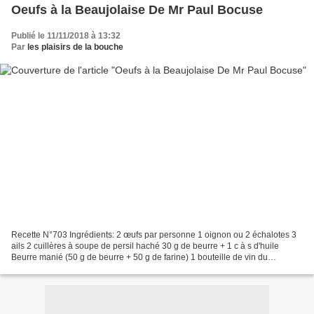
Oeufs à la Beaujolaise De Mr Paul Bocuse
Publié le 11/11/2018 à 13:32
Par
les plaisirs de la bouche
Recette N°703 Ingrédients: 2 œufs par personne 1 oignon ou 2 échalotes 3
ails 2 cuillères à soupe de persil haché 30 g de beurre + 1 c à s d'huile
Beurre manié (50 g de beurre + 50 g de farine) 1 bouteille de vin du
Beaujolais 1 tranche de pain par assiette...