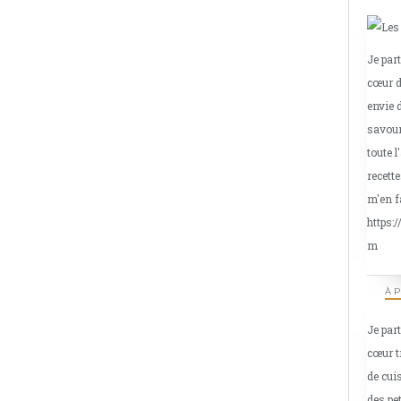
Je par
cœur d
envie 
savour
toute l
recette
m'en f
https:
m
À 
Je par
cœur t
de cui
des pe