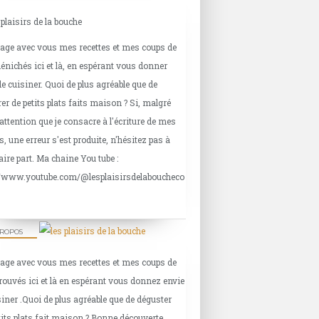
tage avec vous mes recettes et mes coups de
énichés ici et là, en espérant vous donner
de cuisiner. Quoi de plus agréable que de
er de petits plats faits maison ? Si, malgré
'attention que je consacre à l'écriture de mes
s, une erreur s'est produite, n'hésitez pas à
aire part. Ma chaine You tube :
//www.youtube.com/@lesplaisirsdelaboucheco
PROPOS
tage avec vous mes recettes et mes coups de
rouvés ici et là en espérant vous donnez envie
siner .Quoi de plus agréable que de déguster
tits plats fait maison ? Bonne découverte.