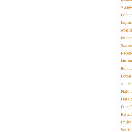
Viand
Poisso
Légum
Apériti
Barbec
Sauce
Recett
Marin
Boiss
Poulet
Assiet
Plats 
Plat C
Porc
(
Pâtes 
Fruits
Verrin