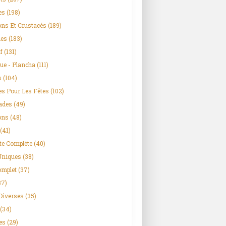
es
(198)
ns Et Crustacés
(189)
es
(183)
f
(131)
ue - Plancha
(111)
s
(104)
es Pour Les Fêtes
(102)
ades
(49)
ons
(48)
(41)
te Complète
(40)
Uniques
(38)
omplet
(37)
37)
Diverses
(35)
(34)
es
(29)