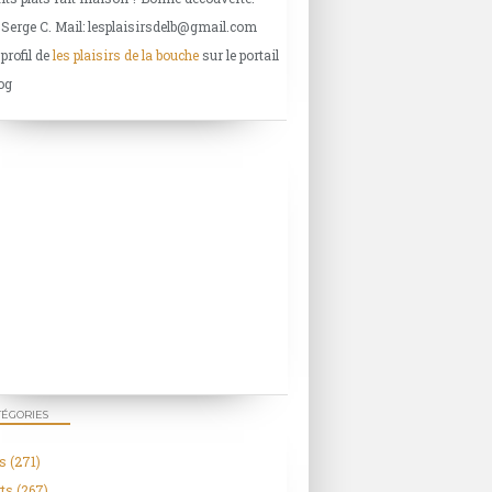
 Serge C. Mail: lesplaisirsdelb@gmail.com
 profil de
les plaisirs de la bouche
sur le portail
og
TÉGORIES
s
(271)
ts
(267)