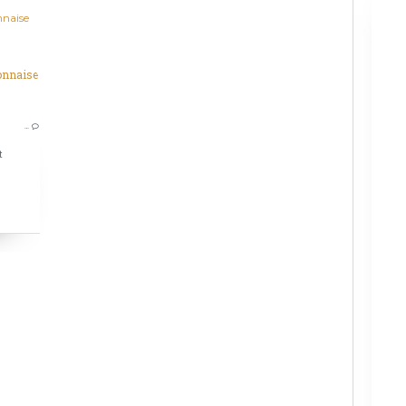
nnaise
ENTRÉES
ENTRÉE FROIDE
…
GELÉE MAISON
t
ASPIC
OEUFS