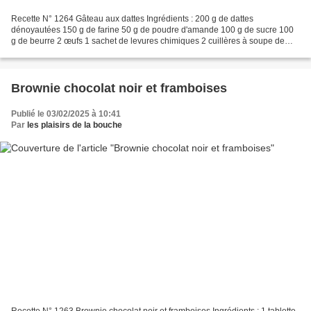
Recette N° 1264 Gâteau aux dattes Ingrédients : 200 g de dattes
dénoyautées 150 g de farine 50 g de poudre d'amande 100 g de sucre 100
g de beurre 2 œufs 1 sachet de levures chimiques 2 cuillères à soupe de
fleur d'oranger 1 pincée de sel Préparation...
Brownie chocolat noir et framboises
Publié le 03/02/2025 à 10:41
Par
les plaisirs de la bouche
Recette N° 1263 Brownie chocolat noir et framboises Ingrédients : 1 tablette