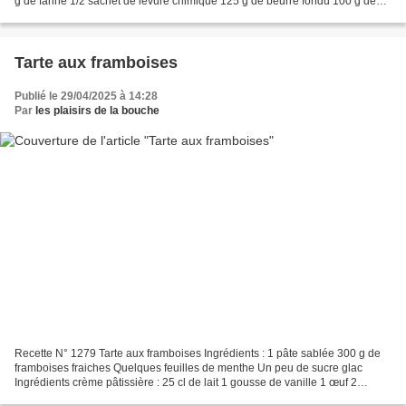
g de farine 1/2 sachet de levure chimique 125 g de beurre fondu 100 g de
raisin sec 50 g de rhum blanc 1 gousse...
Tarte aux framboises
Publié le 29/04/2025 à 14:28
Par
les plaisirs de la bouche
Recette N° 1279 Tarte aux framboises Ingrédients : 1 pâte sablée 300 g de
framboises fraiches Quelques feuilles de menthe Un peu de sucre glac
Ingrédients crème pâtissière : 25 cl de lait 1 gousse de vanille 1 œuf 2
jaunes d'œufs 55 g de sucre en poudre...