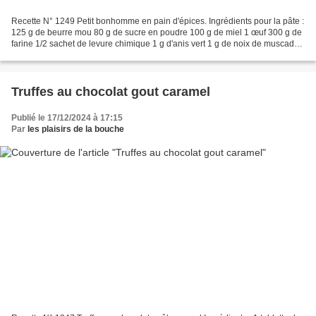
Recette N° 1249 Petit bonhomme en pain d'épices. Ingrédients pour la pâte :
125 g de beurre mou 80 g de sucre en poudre 100 g de miel 1 œuf 300 g de
farine 1/2 sachet de levure chimique 1 g d'anis vert 1 g de noix de muscade
râpée 1 g de cannelle moulue...
Truffes au chocolat gout caramel
Publié le 17/12/2024 à 17:15
Par
les plaisirs de la bouche