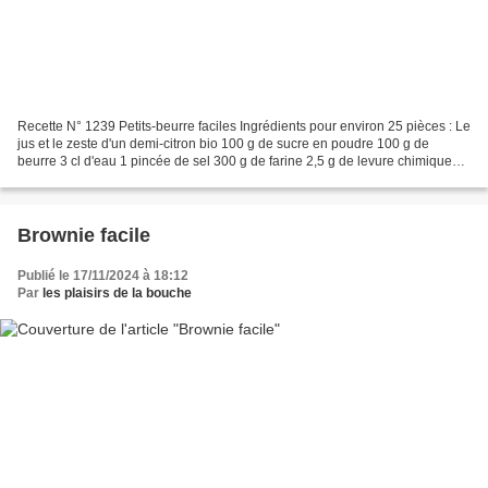
Recette N° 1239 Petits-beurre faciles Ingrédients pour environ 25 pièces : Le
jus et le zeste d'un demi-citron bio 100 g de sucre en poudre 100 g de
beurre 3 cl d'eau 1 pincée de sel 300 g de farine 2,5 g de levure chimique
Voici une recette pour réaliser...
Brownie facile
Publié le 17/11/2024 à 18:12
Par
les plaisirs de la bouche