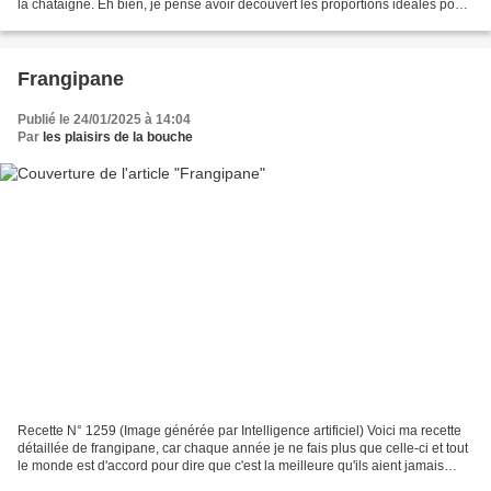
la châtaigne. Eh bien, je pense avoir découvert les proportions idéales pour
obtenir une barre parfaite....
Frangipane
Publié le 24/01/2025 à 14:04
Par
les plaisirs de la bouche
Recette N° 1259 (Image générée par Intelligence artificiel) Voici ma recette
détaillée de frangipane, car chaque année je ne fais plus que celle-ci et tout
le monde est d'accord pour dire que c'est la meilleure qu'ils aient jamais
mangée. Ingrédients...