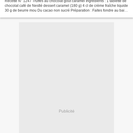
Recette N° 1247 Truffes au chocolat goût caramel Ingrédients : 1 tablette de
chocolat café de Nestlé dessert caramel (180 g) 4 cl de crème fraîche liquide
30 g de beurre mou Du cacao non sucré Préparation : Faites fondre au bain-
marie le chocolat coupé...
Publicité