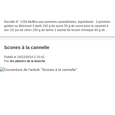
Recette N° 1256 Muffins aux pommes caramélisées. Ingrédients : 3 pommes
golden ou Belchard 3 œufs 150 g de sucre 50 g de sucre pour le caramel à
sec 1/2 jus de citron 250 g de farine 1 sachet de levure chimique 60 g de
beurre fondu 5 cl de lait 2 cl de...
Scones à la cannelle
Publié le 19/12/2024 à 15:41
Par
les plaisirs de la bouche