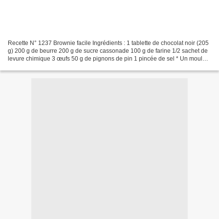
Recette N° 1237 Brownie facile Ingrédients : 1 tablette de chocolat noir (205
g) 200 g de beurre 200 g de sucre cassonade 100 g de farine 1/2 sachet de
levure chimique 3 œufs 50 g de pignons de pin 1 pincée de sel * Un moule
de 20 cm X 20 cm Préparation...