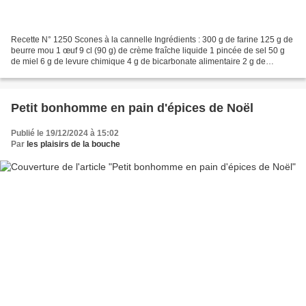
Recette N° 1250 Scones à la cannelle Ingrédients : 300 g de farine 125 g de
beurre mou 1 œuf 9 cl (90 g) de crème fraîche liquide 1 pincée de sel 50 g
de miel 6 g de levure chimique 4 g de bicarbonate alimentaire 2 g de
cannelle 1 gousse de vanille Pour...
Petit bonhomme en pain d'épices de Noël
Publié le 19/12/2024 à 15:02
Par
les plaisirs de la bouche