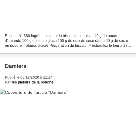
Recette N° 880 Ingrédients pour le biscuit dacquoise : 40 g de poudre
d'amande 100 g de sucre glace 100 g de noix de coco râpée 50 g de sucre
en poudre 4 blancs d'œufs Préparation du biscuit : Préchauffez le four à 180°
C. Montez les blancs en neige puis...
Damiers
Publié le 03/12/2020 à 11:24
Par
les plaisirs de la bouche