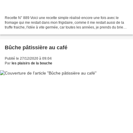
Recette N° 889 Voici une recette simple réalisé encore une fois avec le
fromage qui me restait dans mon frigidaire, comme il me restait aussi de la
truffe fraiche, l'idée à vite germée, car toutes les années, je prends du brie
truffé pour les fêtes. (avec...
Bûche pâtissière au café
Publié le 27/12/2020 à 09:04
Par
les plaisirs de la bouche