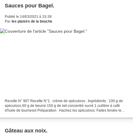
Sauces pour Bagel.
Publié le 14/03/2021 à 15:38
Par
les plaisirs de la bouche
Recette N° 907 Recette N°1 : crème de spéculoos : Ingrédients : 100 g de
spéculoos 60 g de beurre 150 g de lait concentré sucré 1 cuillère à café
d'huile de tournesol Préparation : Hachez les spéculoos. Faites fondre le
beurre coupé en morceaux dans le...
Gâteau aux noix.