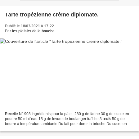
Tarte tropézienne crème diplomate.
Publié le 18/03/2021 à 17:22
Par
les plaisirs de la bouche
Recette N° 908 Ingrédients pour la pâte : 280 g de farine 30 g de sucre en
poudre 50 ml d'eau 15 g de levure de boulanger fraîche 3 œufs 50 g de
beurre à température ambiante Du lait pour dorer la brioche Du sucre en
grains Un peu de sucre glace. Ingrédients...