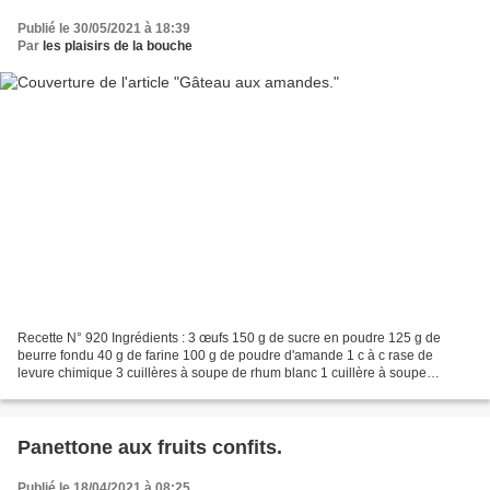
Publié le 30/05/2021 à 18:39
Par
les plaisirs de la bouche
Recette N° 920 Ingrédients : 3 œufs 150 g de sucre en poudre 125 g de
beurre fondu 40 g de farine 100 g de poudre d'amande 1 c à c rase de
levure chimique 3 cuillères à soupe de rhum blanc 1 cuillère à soupe
d'amande amère 3 cuillères à soupe d'amande...
Panettone aux fruits confits.
Publié le 18/04/2021 à 08:25