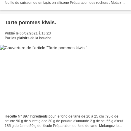
feuille de cuisson ou un tapis en silicone Préparation des rochers : Mettez
dans un saladier, les blancs...
Tarte pommes kiwis.
Publié le 05/02/2021 à 13:23
Par
les plaisirs de la bouche
Recette N° 897 Ingrédients pour le fond de tarte de 20 à 25 cm : 95 g de
beurre 90 g de sucre glace 30 g de poudre d'amande 2 g de sel 55 g d'œuf
185 g de farine 50 g de fécule Préparation du fond de tarte: Mélangez le
beurre mou avec le sucre glace dans...