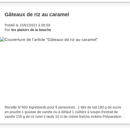
Gâteaux de riz au caramel
Publié le 15/01/2021 à 09:56
Par
les plaisirs de la bouche
Recette N°893 Ingrédients pour 6 personnes : 1 litre de lait 180 g de sucre
en poudre 1 gousse de vanille ou à défaut 1 cuillère à soupe d'extrait de
vanille 150 g de riz rond 3 œufs 10 cl de crème fraîche entière Préparation :
Versez le lait dans une...