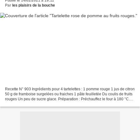
Publié le 14/02/2021 à 19:11
Par
les plaisirs de la bouche
Recette N° 903 Ingrédients pour 4 tartelettes : 1 pomme rouge 1 jus de citron
50 g de framboise surgelées ou fraiches 1 pâte feuilletée Du coulis de fruits
rouges Un peu de sucre glace. Préparation : Préchauffez le four à 180 °C.
Lavez et essuyez la pomme....