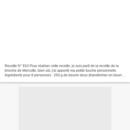
Recette N° 910 Pour réaliser cette recette, je suis parti de la recette de la
brioche de Mercotte, bien sûr, j'ai apporté ma petite touche personnelle.
Ingrédients pour 8 personnes : 250 g de beurre doux (transformer en beurre
clarifié) 20 g de levure...