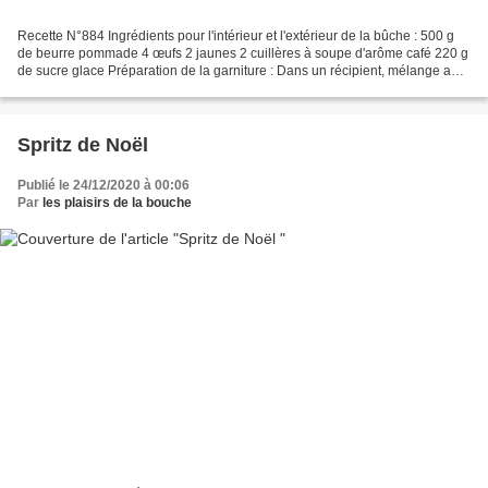
Recette N°884 Ingrédients pour l'intérieur et l'extérieur de la bûche : 500 g
de beurre pommade 4 œufs 2 jaunes 2 cuillères à soupe d'arôme café 220 g
de sucre glace Préparation de la garniture : Dans un récipient, mélange au
batteur, les œufs avec l'arôme...
Spritz de Noël
Publié le 24/12/2020 à 00:06
Par
les plaisirs de la bouche