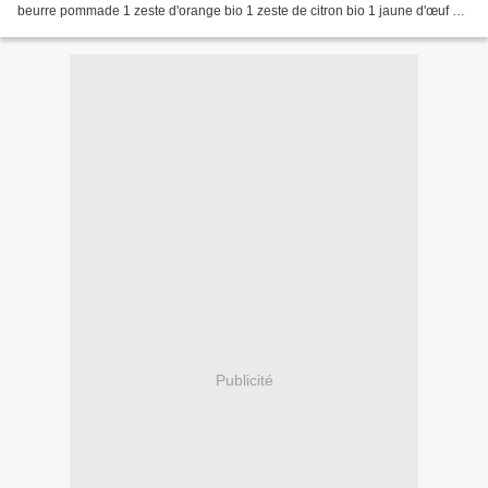
beurre pommade 1 zeste d'orange bio 1 zeste de citron bio 1 jaune d'œuf 1
œuf 15 g de fleur d'oranger 10 g...
Publicité