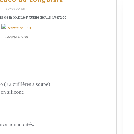
coco ou congolais
7 FÉVRIER 2021
rs de la bouche et publié depuis Overblog
Recette N° 898
co
(+2 cuillères à soupe)
s en silicone
lancs non montés.