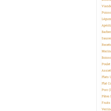
Viand
Poisso
Légum
Apériti
Barbec
Sauce
Recett
Marin
Boiss
Poulet
Assiet
Plats 
Plat C
Porc
(
Pâtes 
Fruits
Verrin