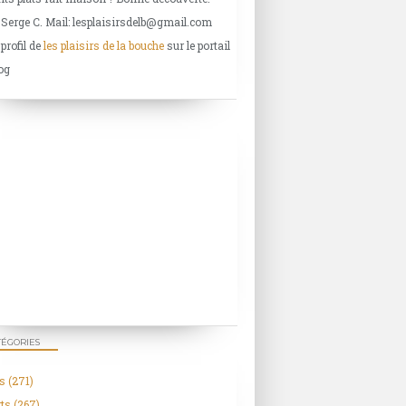
 Serge C. Mail: lesplaisirsdelb@gmail.com
 profil de
les plaisirs de la bouche
sur le portail
og
TÉGORIES
s
(271)
ts
(267)