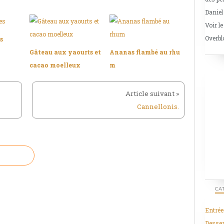
Daniel
Voir le
Overbl
s
Gâteau aux yaourts et
Ananas flambé au rhu
cacao moelleux
m
Cannellonis.
CA
Entrée
Desser