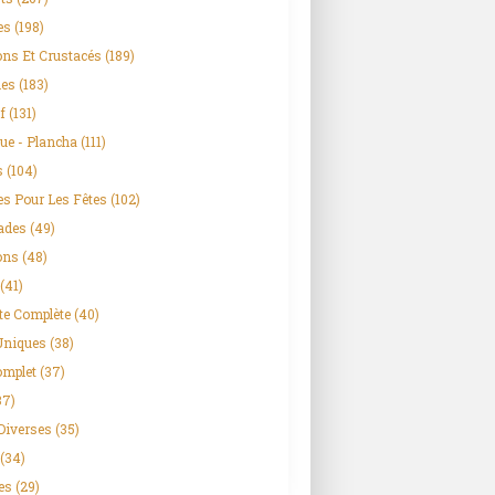
es
(198)
ns Et Crustacés
(189)
es
(183)
f
(131)
ue - Plancha
(111)
s
(104)
es Pour Les Fêtes
(102)
ades
(49)
ons
(48)
(41)
te Complète
(40)
Uniques
(38)
omplet
(37)
37)
Diverses
(35)
(34)
es
(29)