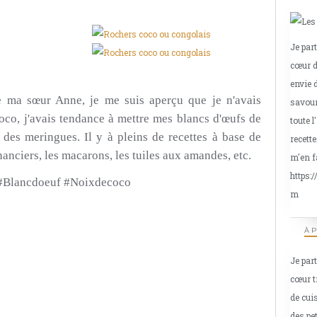
Je par
cœur d
envie 
 ma sœur Anne, je me suis aperçu que je n'avais
savour
oco, j'avais tendance à mettre mes blancs d'œufs de
toute l
s des meringues.
Il y à pleins de recettes à base de
recette
anciers, les macarons, les tuiles aux amandes, etc.
m'en f
https:
 #Blancdoeuf #Noixdecoco
m
À 
Je par
cœur t
de cui
des pe