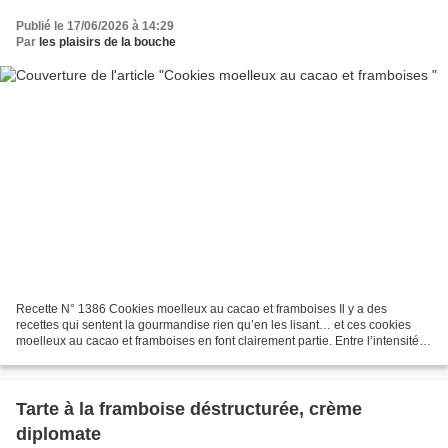
Publié le 17/06/2026 à 14:29
Par
les plaisirs de la bouche
Recette N° 1386 Cookies moelleux au cacao et framboises Il y a des
recettes qui sentent la gourmandise rien qu’en les lisant… et ces cookies
moelleux au cacao et framboises en font clairement partie. Entre l’intensité
du cacao, la douceur du beurre et...
Tarte à la framboise déstructurée, crème
diplomate