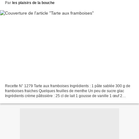
Par
les plaisirs de la bouche
Recette N° 1279 Tarte aux framboises Ingrédients : 1 pâte sablée 300 g de
framboises fraiches Quelques feuilles de menthe Un peu de sucre glac
Ingrédients crème pâtissière : 25 cl de lait 1 gousse de vanille 1 œuf 2
jaunes d'œufs 55 g de sucre en poudre...