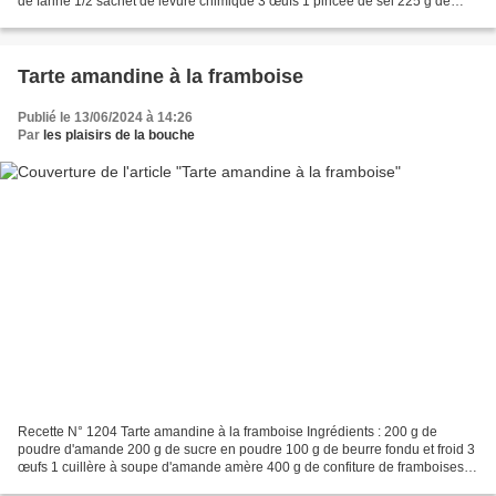
de farine 1/2 sachet de levure chimique 3 œufs 1 pincée de sel 225 g de
framboises surgelées Un moule...
Tarte amandine à la framboise
Publié le 13/06/2024 à 14:26
Par
les plaisirs de la bouche
Recette N° 1204 Tarte amandine à la framboise Ingrédients : 200 g de
poudre d'amande 200 g de sucre en poudre 100 g de beurre fondu et froid 3
œufs 1 cuillère à soupe d'amande amère 400 g de confiture de framboises
10 framboises 1 pâte sablée Préparation...