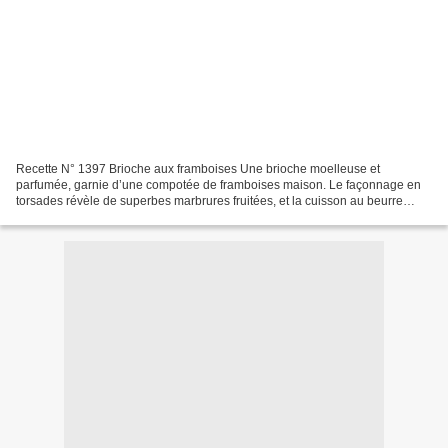
Recette N° 1397 Brioche aux framboises Une brioche moelleuse et
parfumée, garnie d’une compotée de framboises maison. Le façonnage en
torsades révèle de superbes marbrures fruitées, et la cuisson au beurre
apporte une croûte dorée irrésistible. Une recette...