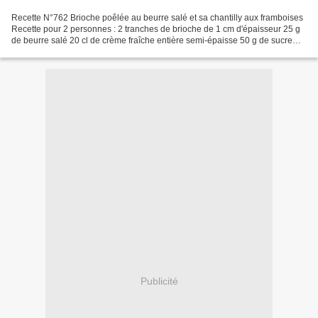
Recette N°762 Brioche poêlée au beurre salé et sa chantilly aux framboises
Recette pour 2 personnes : 2 tranches de brioche de 1 cm d'épaisseur 25 g
de beurre salé 20 cl de crème fraîche entière semi-épaisse 50 g de sucre
glace. 1 sachet de fix chantilly...
Publicité