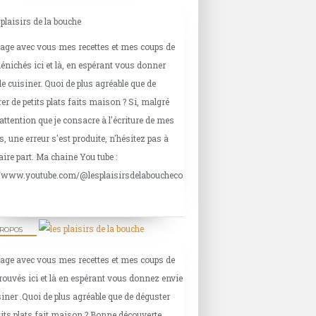
tage avec vous mes recettes et mes coups de
énichés ici et là, en espérant vous donner
APÉRITIF
de cuisiner. Quoi de plus agréable que de
BARBECUE - PLANCHA
er de petits plats faits maison ? Si, malgré
FRUITS DE MER
'attention que je consacre à l'écriture de mes
CREVETTES
s, une erreur s'est produite, n'hésitez pas à
MARINADES
aire part. Ma chaine You tube :
//www.youtube.com/@lesplaisirsdelaboucheco
DESSERTS
PROPOS
FRUITS DE SAISON
tage avec vous mes recettes et mes coups de
PRUNES
rouvés ici et là en espérant vous donnez envie
siner .Quoi de plus agréable que de déguster
tits plats fait maison ? Bonne découverte.