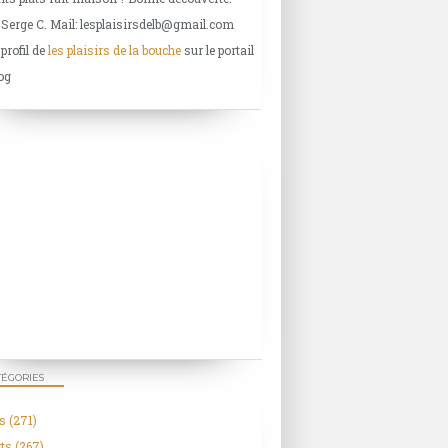
 Serge C. Mail: lesplaisirsdelb@gmail.com
 profil de
les plaisirs de la bouche
sur le portail
og
DESSERTS
FRUITS
CRÈMES PÂTISSIÈRE
ACCOMPAGNEMENTS
LÉGUMES
TÉGORIES
TOMATES
s
(271)
ts
(267)