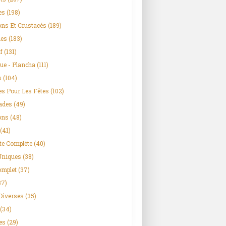
es
(198)
ns Et Crustacés
(189)
es
(183)
f
(131)
CONSERVE
ue - Plancha
(111)
STÉRILISATION
s
(104)
PORC
es Pour Les Fêtes
(102)
ROUELLE
ades
(49)
ons
(48)
(41)
te Complète
(40)
Uniques
(38)
omplet
(37)
37)
OEUFS
Diverses
(35)
FROMAGE FONDU
(34)
ENTRÉES
es
(29)