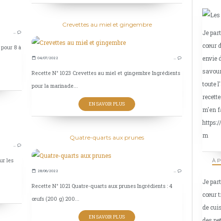
PÂTES DIVERSES
Crevettes au miel et gingembre
Je par
…
TORTILLAS
cœur d
 pour 8 à
WRAP
envie 
04/07/2022
…
savour
Recette N° 1023 Crevettes au miel et gingembre Ingrédients
toute l
pour la marinade...
recette
EN SAVOIR PLUS
m'en f
https:
GRATIN
m
Quatre-quarts aux prunes
…
LÉGUMES
ur les
À 
CHAMPIGNONS
28/06/2022
…
Je par
Recette N° 1021 Quatre-quarts aux prunes Ingrédients : 4
cœur t
œufs (200 g) 200...
de cui
EN SAVOIR PLUS
des pe