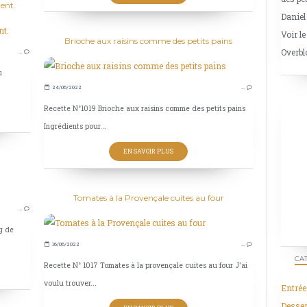
ent.
Daniel
Voir le
VIANDES
Brioche aux raisins comme des petits pains
Overbl
…
VOLAILLES
u
PIGEON
24/06/2022
…
LÉGUMES
Recette N°1019 Brioche aux raisins comme des petits pains
Ingrédients pour...
EN SAVOIR PLUS
SAUCES
Tomates à la Provençale cuites au four
…
MOUTARDE
g de
16/06/2022
…
CA
Recette N° 1017 Tomates à la provençale cuites au four J'ai
voulu trouver...
Entrée
Desser