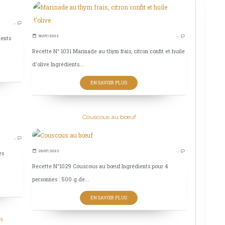
COCKTAIL
…
LIQUEUR
30/07/2022
…
ients
BOISSONS
Recette N° 1031 Marinade au thym frais, citron confit et huile
d'olive Ingrédients...
EN SAVOIR PLUS
Couscous au bœuf
ENTRÉES
…
TOMATE CERISE
26/07/2022
…
es
TARTES SALÉES
Recette N°1029 Couscous au bœuf Ingrédients pour 4
personnes : 500 g de...
EN SAVOIR PLUS
is