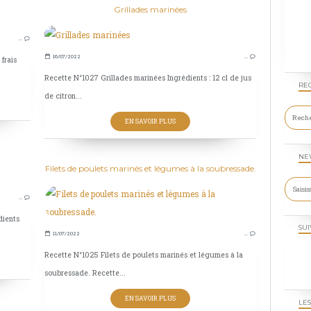
Grillades marinées
PÂTES DIVERSES
…
ENTRÉES
16/07/2022
…
frais
TOMATES
Recette N°1027 Grillades marinées Ingrédients : 12 cl de jus
RE
de citron...
EN SAVOIR PLUS
NE
Filets de poulets marinés et légumes à la soubressade.
MOUTARDE
…
PRÉPARATIONS DE BASES
dients
SAUCES
SUI
11/07/2022
…
Recette N°1025 Filets de poulets marinés et légumes à la
soubressade. Recette...
EN SAVOIR PLUS
LES