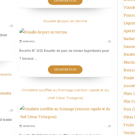
EN SAVOIR PLUS
Viand
Poisso
VIANDES
Rouelle de porc en terrine
Légum
…
BOEUF
Apériti
dient
ASSIETTE COMPLÈTE
Barbec
10/06/2022
…
LÉGUMES
Sauce
Recette N° 1015 Rouelle de porc en terrine Ingrédients pour
Recett
7 bocaux :...
Marin
Boiss
EN SAVOIR PLUS
recette
Poulet
Assiet
Omelette soufflée au fromage (version rapide et du
Plats 
VIANDES
chef César Troisgros)
Plat C
BARBECUE - PLANCHA
Porc
(
…
POULET
Pâtes 
d'érable
AILES DE POULET
Fruits
30/05/2022
…
Verrin