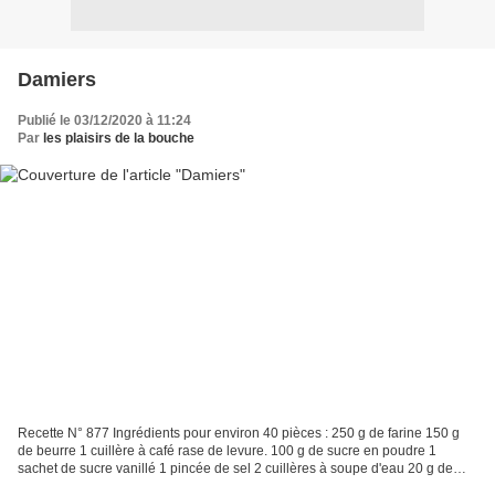
Damiers
Publié le 03/12/2020 à 11:24
Par
les plaisirs de la bouche
Recette N° 877 Ingrédients pour environ 40 pièces : 250 g de farine 150 g
de beurre 1 cuillère à café rase de levure. 100 g de sucre en poudre 1
sachet de sucre vanillé 1 pincée de sel 2 cuillères à soupe d'eau 20 g de
cacao 1 feuille de papier pour cuisson Préparation...