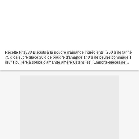
Recette N°1333 Biscuits à la poudre d'amande Ingrédients : 250 g de farine
75 g de sucre glace 30 g de poudre d'amande 140 g de beurre pommade 1
œuf 1 cuillère à soupe d'amande amère Ustensiles : Emporte-pièces de
n'importe quelle forme Un rouleau pour...