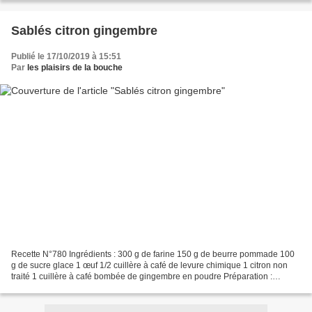
Sablés citron gingembre
Publié le 17/10/2019 à 15:51
Par
les plaisirs de la bouche
Recette N°780 Ingrédients : 300 g de farine 150 g de beurre pommade 100
g de sucre glace 1 œuf 1/2 cuillère à café de levure chimique 1 citron non
traité 1 cuillère à café bombée de gingembre en poudre Préparation :
Mélangez l’œuf et le sucre. Ajoutez...