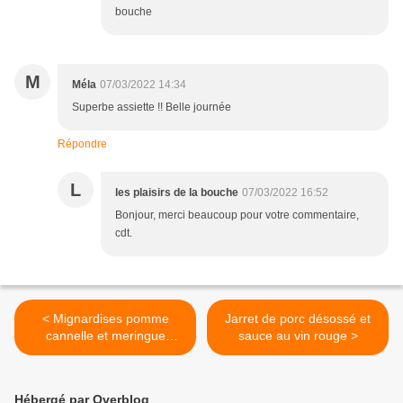
bouche
M
Méla
07/03/2022 14:34
Superbe assiette !! Belle journée
Répondre
L
les plaisirs de la bouche
07/03/2022 16:52
Bonjour, merci beaucoup pour votre commentaire,
cdt.
< Mignardises pomme
Jarret de porc désossé et
cannelle et meringue
sauce au vin rouge >
italienne.
Hébergé par Overblog