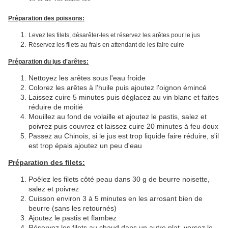
Préparation des poissons:
Levez les filets, désarêter-les et réservez les arêtes pour le jus
Réservez les filets au frais en attendant de les faire cuire
Préparation du jus d'arêtes:
Nettoyez les arêtes sous l'eau froide
Colorez les arêtes à l'huile puis ajoutez l'oignon émincé
Laissez cuire 5 minutes puis déglacez au vin blanc et faites
réduire de moitié
Mouillez au fond de volaille et ajoutez le pastis, salez et
poivrez puis couvrez et laissez cuire 20 minutes à feu doux
Passez au Chinois, si le jus est trop liquide faire réduire, s'il
est trop épais ajoutez un peu d'eau
Préparation des filets:
Poêlez les filets côté peau dans 30 g de beurre noisette,
salez et poivrez
Cuisson environ 3 à 5 minutes en les arrosant bien de
beurre (sans les retournés)
Ajoutez le pastis et flambez
Réservez les filets au chaud dans un autre plat, versez le