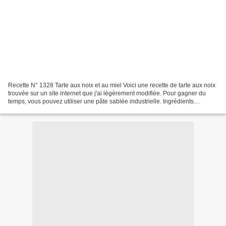
Recette N° 1328 Tarte aux noix et au miel Voici une recette de tarte aux noix
trouvée sur un site internet que j'ai légèrement modifiée. Pour gagner du
temps, vous pouvez utiliser une pâte sablée industrielle. Ingrédients
garniture : 230 g de cerneaux...