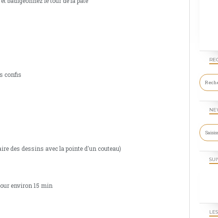
 et badigeonnez le tour de la pâte
RE
s confis
NE
re des dessins avec la pointe d'un couteau)
SUI
pour environ 15 min
LES