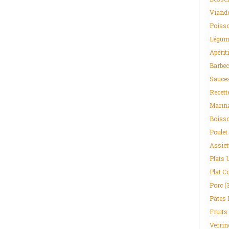
Viand
Poisso
Légum
Apériti
Barbec
Sauce
Recett
Marin
Boiss
Poulet
Assiet
Plats 
Plat C
Porc
(
Pâtes 
Fruits
Verrin