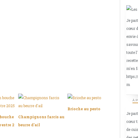
Je par
cœur d
envie 
savour
toute l
recette
m'en f
https:
m
À 
Brioche au pesto
Je par
 bouche
Champignons farcis au
cœur t
vestre 2
beurre d'ail
de cui
des pe