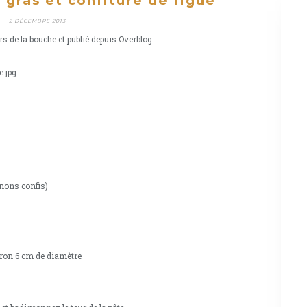
e gras et confiture de figue
2 DÉCEMBRE 2013
rs de la bouche et publié depuis Overblog
gnons confis)
iron 6 cm de diamètre