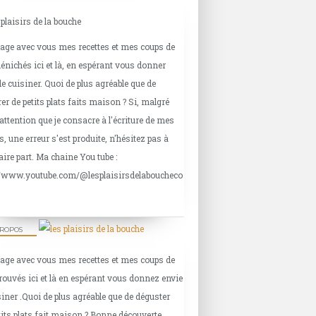
tage avec vous mes recettes et mes coups de
énichés ici et là, en espérant vous donner
de cuisiner. Quoi de plus agréable que de
er de petits plats faits maison ? Si, malgré
'attention que je consacre à l'écriture de mes
s, une erreur s'est produite, n'hésitez pas à
aire part. Ma chaine You tube :
//www.youtube.com/@lesplaisirsdelaboucheco
PROPOS
tage avec vous mes recettes et mes coups de
rouvés ici et là en espérant vous donnez envie
siner .Quoi de plus agréable que de déguster
tits plats fait maison ? Bonne découverte.