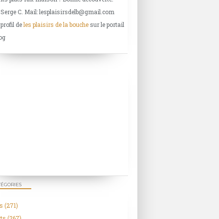
 Serge C. Mail: lesplaisirsdelb@gmail.com
 profil de
les plaisirs de la bouche
sur le portail
og
TÉGORIES
s
(271)
ts
(267)