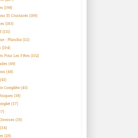
es
(198)
ns Et Crustacés
(189)
es
(183)
f
(131)
ue - Plancha
(111)
s
(104)
es Pour Les Fêtes
(102)
ades
(49)
ons
(48)
(41)
te Complète
(40)
Uniques
(38)
omplet
(37)
37)
Diverses
(35)
(34)
es
(29)