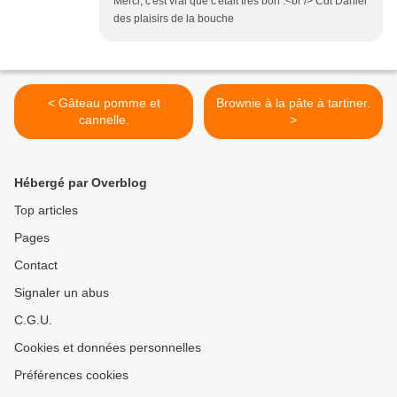
Merci, c'est vrai que c'était très bon .<br /> Cdt Daniel
des plaisirs de la bouche
< Gâteau pomme et
Brownie à la pâte à tartiner.
cannelle.
>
Hébergé par Overblog
Top articles
Pages
Contact
Signaler un abus
C.G.U.
Cookies et données personnelles
Préférences cookies