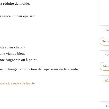
ez réduire de moitié.
a sauce un peu épaissir.
RE
ette
(bien chaud).
une viande bleu.
NE
nde saignante ou à point.
 peut changer en fonction de l'épaisseur de la viande.
SUI
LES