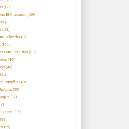
es
(198)
ns Et Crustacés
(189)
es
(183)
f
(131)
ue - Plancha
(111)
s
(104)
es Pour Les Fêtes
(102)
ades
(49)
ons
(48)
(41)
te Complète
(40)
Uniques
(38)
omplet
(37)
37)
Diverses
(35)
(34)
es
(29)