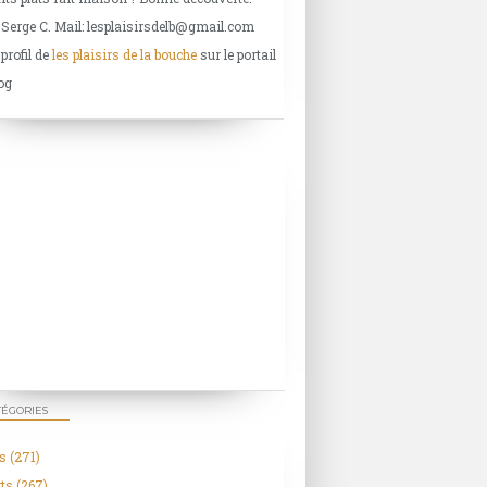
 Serge C. Mail: lesplaisirsdelb@gmail.com
 profil de
les plaisirs de la bouche
sur le portail
og
TÉGORIES
s
(271)
ts
(267)