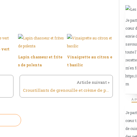
Je par
cœur d
envie 
savour
 vert
toute l
Lapin chasseur et frite
Vinaigrette au citron e
recette
s de polenta
t basilic
m'en f
https:
m
Croustillants de grenouille et crème de persil
À 
Je par
cœur t
de cui
des pe