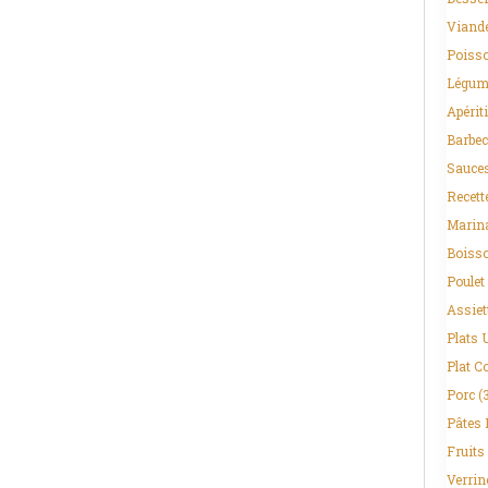
Viand
Poisso
Légum
Apériti
Barbec
Sauce
Recett
Marin
Boiss
Poulet
Assiet
Plats 
Plat C
Porc
(
Pâtes 
Fruits
Verrin