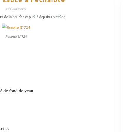
sauce à l'échalote
2 FÉVRIER 2019
rs de la bouche et publié depuis Overblog
Recette N°724
fé de fond de veau
sette.