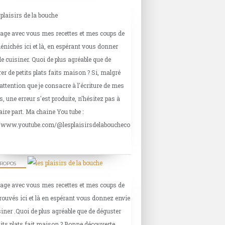
tage avec vous mes recettes et mes coups de
énichés ici et là, en espérant vous donner
de cuisiner. Quoi de plus agréable que de
er de petits plats faits maison ? Si, malgré
'attention que je consacre à l'écriture de mes
s, une erreur s'est produite, n'hésitez pas à
aire part. Ma chaine You tube :
//www.youtube.com/@lesplaisirsdelaboucheco
PROPOS
tage avec vous mes recettes et mes coups de
rouvés ici et là en espérant vous donnez envie
siner .Quoi de plus agréable que de déguster
tits plats fait maison ? Bonne découverte.