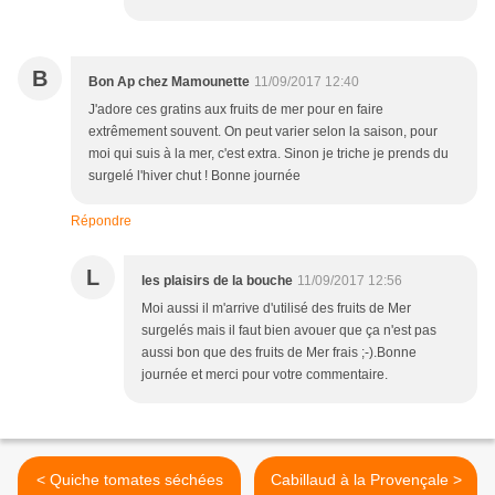
B
Bon Ap chez Mamounette
11/09/2017 12:40
J'adore ces gratins aux fruits de mer pour en faire
extrêmement souvent. On peut varier selon la saison, pour
moi qui suis à la mer, c'est extra. Sinon je triche je prends du
surgelé l'hiver chut ! Bonne journée
Répondre
L
les plaisirs de la bouche
11/09/2017 12:56
Moi aussi il m'arrive d'utilisé des fruits de Mer
surgelés mais il faut bien avouer que ça n'est pas
aussi bon que des fruits de Mer frais ;-).Bonne
journée et merci pour votre commentaire.
< Quiche tomates séchées
Cabillaud à la Provençale >