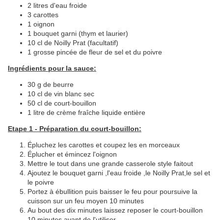
2 litres d'eau froide
3 carottes
1 oignon
1 bouquet garni (thym et laurier)
10 cl de Noilly Prat (facultatif)
1 grosse pincée de fleur de sel et du poivre
Ingrédients pour la sauce:
30 g de beurre
10 cl de vin blanc sec
50 cl de court-bouillon
1 litre de crème fraîche liquide entière
Etape 1 - Préparation du court-bouillon:
Épluchez les carottes et coupez les en morceaux
Éplucher et émincez l'oignon
Mettre le tout dans une grande casserole style faitout
Ajoutez le bouquet garni ,l'eau froide ,le Noilly Prat,le sel et
le poivre
Portez à ébullition puis baisser le feu pour poursuive la
cuisson sur un feu moyen 10 minutes
Au bout des dix minutes laissez reposer le court-bouillon
10 minutes avant de l'utiliser