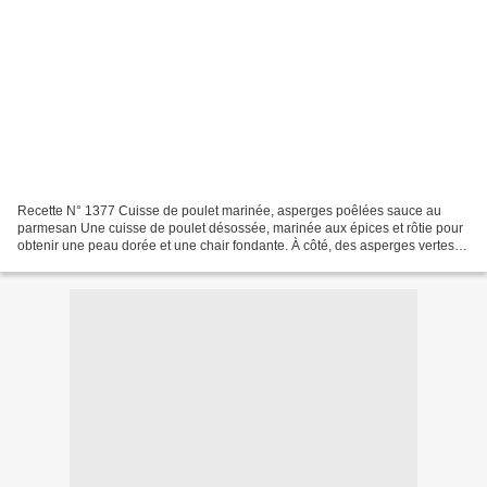
Recette N° 1377 Cuisse de poulet marinée, asperges poêlées sauce au
parmesan Une cuisse de poulet désossée, marinée aux épices et rôtie pour
obtenir une peau dorée et une chair fondante. À côté, des asperges vertes
cuites à l’anglaise puis poêlées pour...