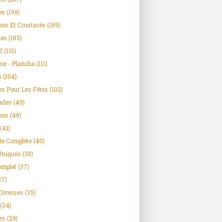
es
(198)
ns Et Crustacés
(189)
es
(183)
f
(131)
ue - Plancha
(111)
s
(104)
es Pour Les Fêtes
(102)
ades
(49)
ons
(48)
(41)
te Complète
(40)
Uniques
(38)
omplet
(37)
37)
Diverses
(35)
(34)
es
(29)