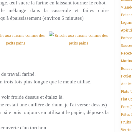
nge, œuf sucre la farine en laissant tourner le robot.
Viand
le mélange dans la casserole et faites cuire
Poisso
squ'à épaississement
(environ 5 minutes)
Légum
Apériti
Barbec
Sauce
Recett
Marin
Boiss
de travail fariné.
Poulet
 trois fois plus longue que le moule utilisé.
Assiet
Plats 
 voir froide dessus et étalez là.
Plat C
e restait une cuillère de rhum, je l'ai verser dessus)
Porc
(
a pâte puis toujours en utilisant le papier, déposez la
Pâtes 
Fruits
 couverte d'un torchon.
Verrin