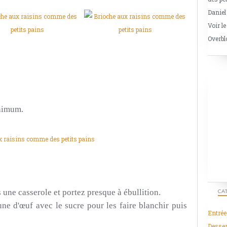
Daniel
Voir le
Overbl
inimum.
 une casserole et portez presque à ébullition.
CA
une d'œuf avec le sucre pour les faire blanchir puis
Entrée
Desser