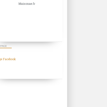
Maisonae.fr
 PAGE
ge Facebook