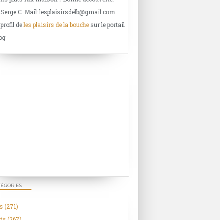
 Serge C. Mail: lesplaisirsdelb@gmail.com
 profil de
les plaisirs de la bouche
sur le portail
og
TÉGORIES
s
(271)
ts
(267)