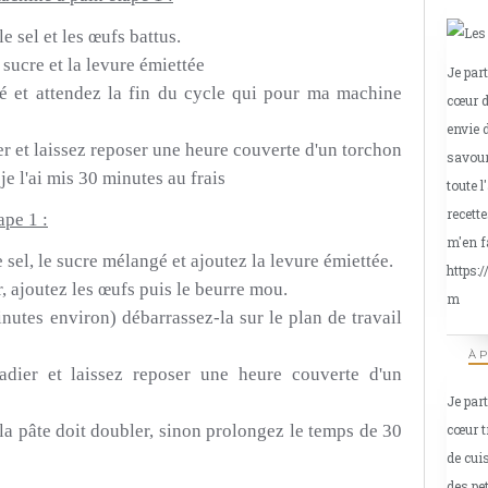
e sel et les œufs battus.
e sucre et la levure émiettée
Je par
é et attendez la fin du cycle qui pour ma machine
cœur d
envie 
r et laissez reposer une heure couverte d'un torchon
savour
je l'ai mis 30 minutes au frais
toute l
recette
ape 1 :
m'en f
e sel, le sucre mélangé et ajoutez la levure émiettée.
https:
,
ajoutez
les œufs puis le beurre
mou.
m
inutes environ)
débarrassez-la sur le plan de travail
À 
dier et laissez reposer une heure couverte d'un
Je par
cœur t
 la pâte doit doubler, sinon prolongez le temps de 30
de cui
des pe