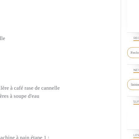
lle
RE
NE
lère à café rase de cannelle
ères à soupe d'eau
SUI
LES
achine à pain étape 1 :