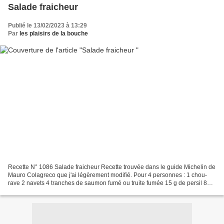
Salade fraicheur
Publié le 13/02/2023 à 13:29
Par
les plaisirs de la bouche
Recette N° 1086 Salade fraicheur Recette trouvée dans le guide Michelin de
Mauro Colagreco que j'ai légèrement modifié. Pour 4 personnes : 1 chou-
rave 2 navets 4 tranches de saumon fumé ou truite fumée 15 g de persil 8
cuillères à soupe d'huile d'olive...