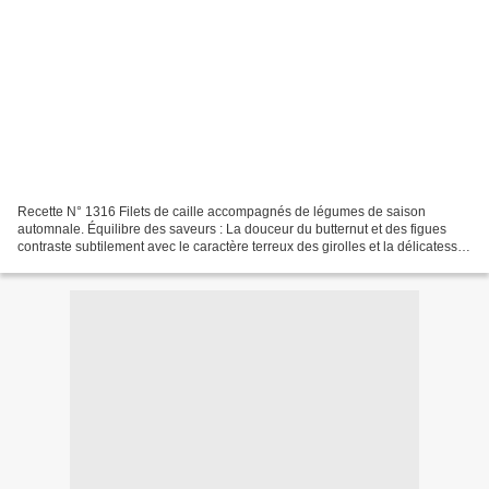
Recette N° 1316 Filets de caille accompagnés de légumes de saison
automnale. Équilibre des saveurs : La douceur du butternut et des figues
contraste subtilement avec le caractère terreux des girolles et la délicatesse
des filets de caille. Un plat qui...