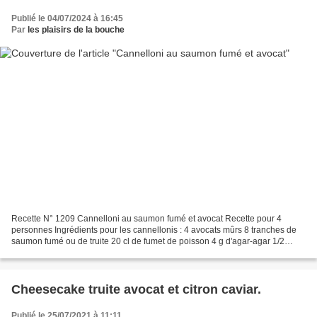
Publié le 04/07/2024 à 16:45
Par
les plaisirs de la bouche
Recette N° 1209 Cannelloni au saumon fumé et avocat Recette pour 4
personnes Ingrédients pour les cannellonis : 4 avocats mûrs 8 tranches de
saumon fumé ou de truite 20 cl de fumet de poisson 4 g d'agar-agar 1/2
citron pressé Sel, poivre et piment d'Espelette Ingrédients...
Cheesecake truite avocat et citron caviar.
Publié le 25/07/2021 à 11:11