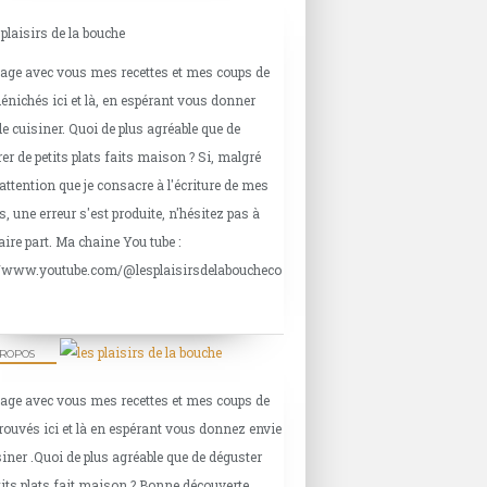
tage avec vous mes recettes et mes coups de
énichés ici et là, en espérant vous donner
de cuisiner. Quoi de plus agréable que de
er de petits plats faits maison ? Si, malgré
'attention que je consacre à l'écriture de mes
s, une erreur s'est produite, n'hésitez pas à
aire part. Ma chaine You tube :
//www.youtube.com/@lesplaisirsdelaboucheco
PROPOS
tage avec vous mes recettes et mes coups de
rouvés ici et là en espérant vous donnez envie
siner .Quoi de plus agréable que de déguster
tits plats fait maison ? Bonne découverte.