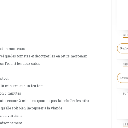
RE
 petits morceaux
vé que les tomates et découpez les en petits morceaux
ion l'eau et les deux cubes
NE
aitout
 10 minutes sur un feu fort
son 5 minutes
SUI
 cuire encore 2 minute s (pour ne pas faire brûler les ails)
qu'elle soit bien incorporer à la viande
ez au vin blanc
'assaisonnement
LES