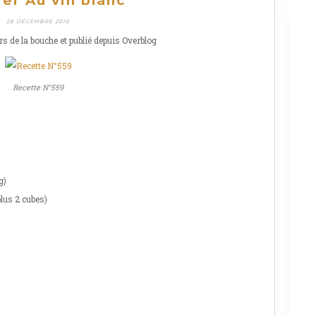
ier Au vin blanc
28 DÉCEMBRE 2016
rs de la bouche et publié depuis Overblog
Recette N°559
g)
plus 2 cubes)