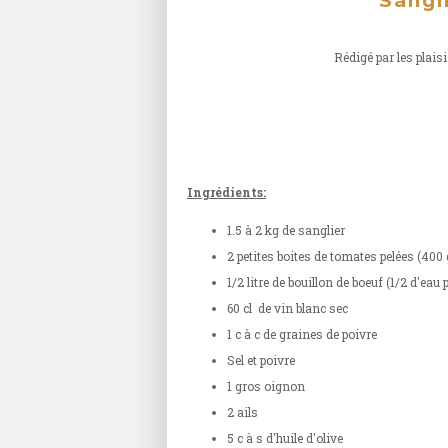
Sangl
Rédigé par les plaisi
Ingrédients:
1.5 à 2 kg de sanglier
2 petites boites de tomates pelées (400 
1/2 litre de bouillon de boeuf (1/2 d'eau 
60 cl de vin blanc sec
1 c à c de graines de poivre
Sel et poivre
1 gros oignon
2 ails
5 c à s d'huile d'olive