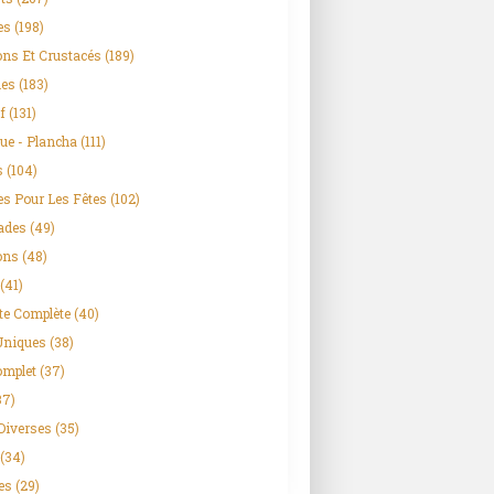
es
(198)
ns Et Crustacés
(189)
es
(183)
f
(131)
ue - Plancha
(111)
s
(104)
es Pour Les Fêtes
(102)
ades
(49)
ons
(48)
(41)
te Complète
(40)
Uniques
(38)
omplet
(37)
37)
Diverses
(35)
(34)
es
(29)