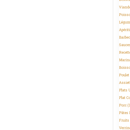
Viand
Poisso
Légum
Apériti
Barbec
Sauce
Recett
Marin
Boiss
Poulet
Assiet
Plats 
Plat C
Porc
(
Pâtes 
Fruits
Verrin