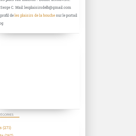
 Serge C. Mail: lesplaisirsdelb@gmail.com
 profil de
les plaisirs de la bouche
sur le portail
og
TÉGORIES
s
(271)
ts
(267)