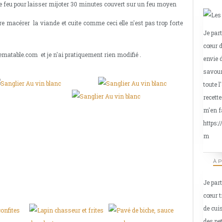
z le feu pour laisser mijoter 30 minutes couvert sur un feu moyen
re macérer la viande et cuite comme ceci elle n'est pas trop forte
Je par
cœur d
rdematable.com et je n'ai pratiquement rien modifié .
envie 
savour
toute l
recette
m'en f
https:
m
À 
Je par
cœur t
de cui
des pe