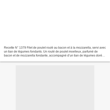
Recette N° 1379 Filet de poulet roulé au bacon et à la mozzarella, servi avec
un tian de légumes fondants. Un roulé de poulet moelleux, parfumé de
bacon et de mozzarella fondante, accompagné d’un tian de légumes dorés à
la plancha. Une assiette simple,...