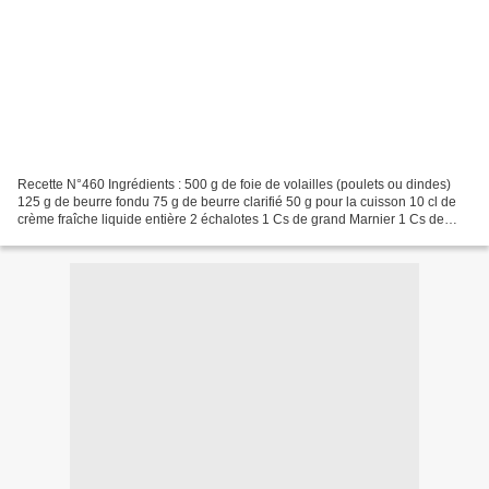
Recette N°460 Ingrédients : 500 g de foie de volailles (poulets ou dindes)
125 g de beurre fondu 75 g de beurre clarifié 50 g pour la cuisson 10 cl de
crème fraîche liquide entière 2 échalotes 1 Cs de grand Marnier 1 Cs de
cognac ou whisky 1/2 Cc de thym...