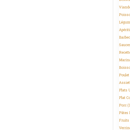
Viand
Poisso
Légum
Apériti
Barbec
Sauce
Recett
Marin
Boiss
Poulet
Assiet
Plats 
Plat C
Porc
(
Pâtes 
Fruits
Verrin