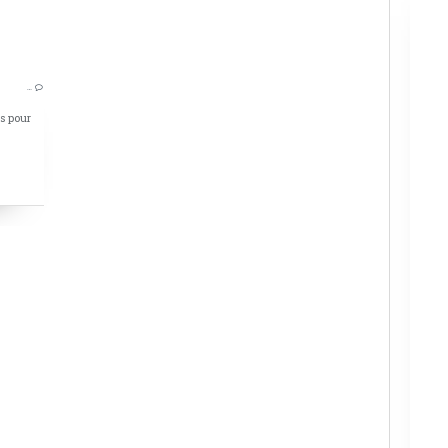
APÉRITIF
…
APÉRITIF DÎNATOIRE
ts pour
CAKE
CAKE SALÉ
THON
TOMATE SÉCHÉE
CIBOULETTE
DÉS DE JAMBON
RECETTE FACILE