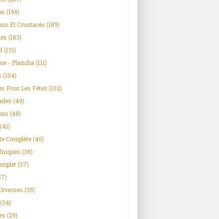
es
(198)
ns Et Crustacés
(189)
es
(183)
f
(131)
ue - Plancha
(111)
s
(104)
es Pour Les Fêtes
(102)
ades
(49)
ons
(48)
(41)
te Complète
(40)
Uniques
(38)
omplet
(37)
37)
Diverses
(35)
(34)
es
(29)