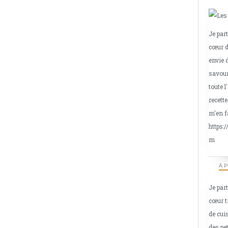
Je par
cœur d
envie 
savour
toute l
recette
m'en f
https:
m
À 
Je par
cœur t
de cui
des pe