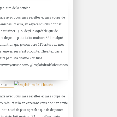
tage avec vous mes recettes et mes coups de
énichés ici et là, en espérant vous donner
de cuisiner. Quoi de plus agréable que de
er de petits plats faits maison ? Si, malgré
'attention que je consacre à l'écriture de mes
s, une erreur s'est produite, n'hésitez pas à
aire part. Ma chaine You tube :
//www.youtube.com/@lesplaisirsdelaboucheco
PROPOS
tage avec vous mes recettes et mes coups de
rouvés ici et là en espérant vous donnez envie
siner .Quoi de plus agréable que de déguster
tits plats fait maison ? Bonne découverte.