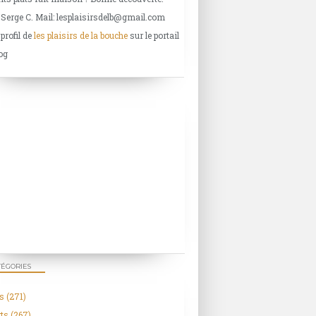
 Serge C. Mail: lesplaisirsdelb@gmail.com
 profil de
les plaisirs de la bouche
sur le portail
og
TÉGORIES
s
(271)
ts
(267)