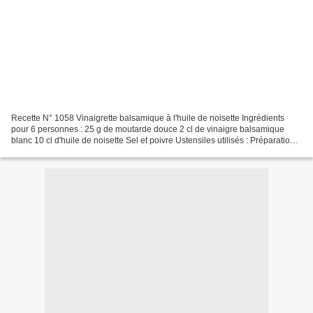
Recette N° 1058 Vinaigrette balsamique à l'huile de noisette Ingrédients
pour 6 personnes : 25 g de moutarde douce 2 cl de vinaigre balsamique
blanc 10 cl d'huile de noisette Sel et poivre Ustensiles utilisés : Préparation :
Mettez le vinaigre, le sel...