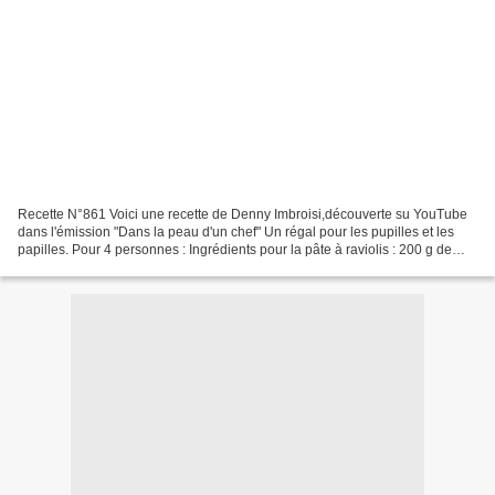
Recette N°861 Voici une recette de Denny Imbroisi,découverte su YouTube
dans l'émission "Dans la peau d'un chef" Un régal pour les pupilles et les
papilles. Pour 4 personnes : Ingrédients pour la pâte à raviolis : 200 g de
farine 2 œufs 1 cuillère à soupe...