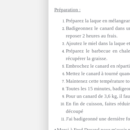
Préparation :
Préparez
la laque en mélangeant
Badigeonnez le canard dans un 
reposer 2 heures au frais.
Ajoutez le miel dans la laque et 
Préparez le barbecue en chale
récupérer la graisse.
Embrochez le canard en répartis
Mettez le canard à tourné quand
Maintenez cette température tou
Toutes les 15 minutes,
badigeo
Pour un canard de 3,6 kg, il fa
En fin de cuisson, faites rédui
découpé
J'ai badigeonné une dernière fo
Merci à Fred Durand pour m'avoir 