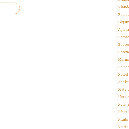
Viand
Poisso
Légum
Apériti
Barbec
Sauce
Recett
Marin
Boiss
Poulet
Assiet
Plats 
Plat C
Porc
(
Pâtes 
Fruits
Verrin