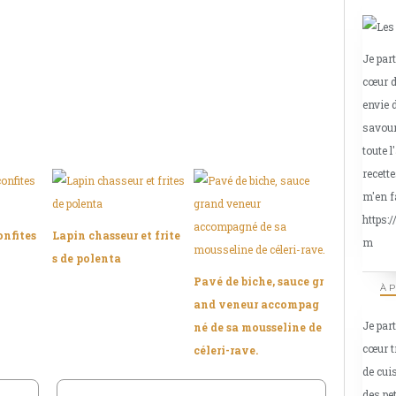
Je par
cœur d
envie 
savour
toute l
recette
m'en f
https:
onfites
Lapin chasseur et frite
m
s de polenta
Pavé de biche, sauce gr
À 
and veneur accompag
Je par
né de sa mousseline de
cœur t
céleri-rave.
de cui
des pe