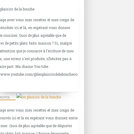
tage avec vous mes recettes et mes coups de
énichés ici et là, en espérant vous donner
de cuisiner. Quoi de plus agréable que de
er de petits plats faits maison ? Si, malgré
'attention que je consacre à l'écriture de mes
s, une erreur s'est produite, n'hésitez pas à
aire part. Ma chaine You tube :
//www.youtube.com/@lesplaisirsdelaboucheco
PROPOS
tage avec vous mes recettes et mes coups de
rouvés ici et là en espérant vous donnez envie
siner .Quoi de plus agréable que de déguster
tits plats fait maison ? Bonne découverte.