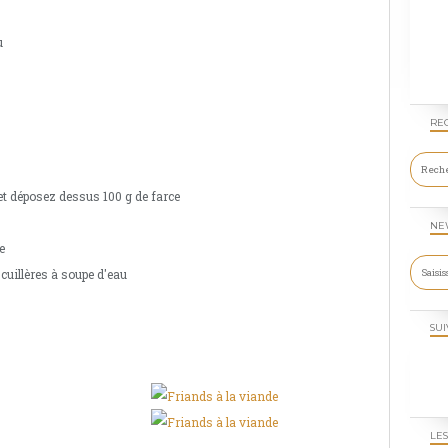
u
RE
et déposez dessus 100 g de farce
z
NE
e
cuillères à soupe d'eau
SUI
LES