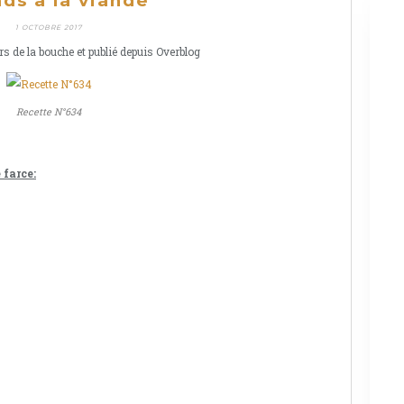
nds à la viande
1 OCTOBRE 2017
rs de la bouche et publié depuis Overblog
Recette N°634
 farce: