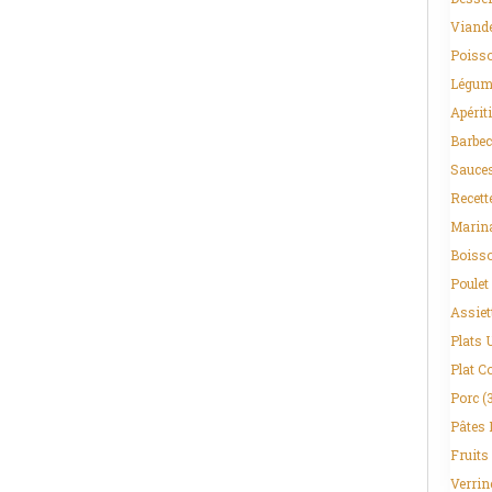
Viand
Poisso
Légum
Apériti
Barbec
Sauce
Recett
Marin
Boiss
Poulet
Assiet
Plats 
Plat C
Porc
(
Pâtes 
Fruits
Verrin