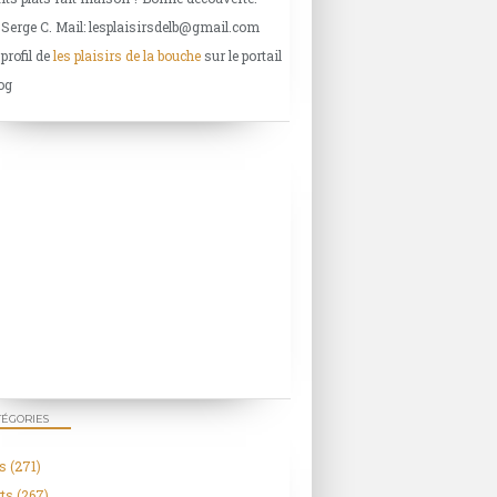
 Serge C. Mail: lesplaisirsdelb@gmail.com
 profil de
les plaisirs de la bouche
sur le portail
og
TÉGORIES
s
(271)
ts
(267)