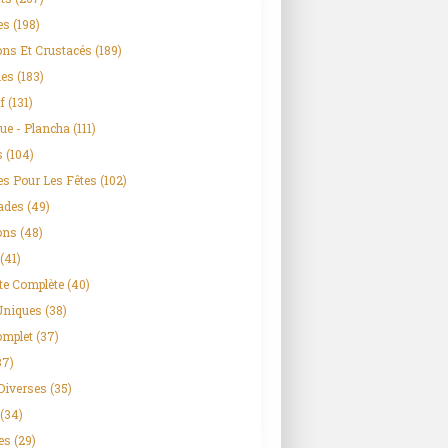
es
(198)
ns Et Crustacés
(189)
es
(183)
f
(131)
ue - Plancha
(111)
s
(104)
es Pour Les Fêtes
(102)
ades
(49)
ons
(48)
(41)
te Complète
(40)
Uniques
(38)
omplet
(37)
37)
Diverses
(35)
(34)
es
(29)