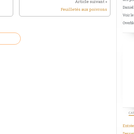
Daniel
Feuilletés aux poivrons
Voir le
Overbl
CA
Entrée
Desser